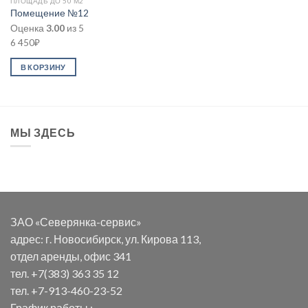
ПЛОЩАДЬ ДО 50 М2
Помещение №12
Оценка
3.00
из 5
6 450
₽
В КОРЗИНУ
МЫ ЗДЕСЬ
ЗАО «Северянка-сервис»
адрес: г. Новосибирск, ул. Кирова 113,
отдел аренды, офис 341
тел. +7(383) 363 35 12
тел. +7-913-460-23-52
График работы :