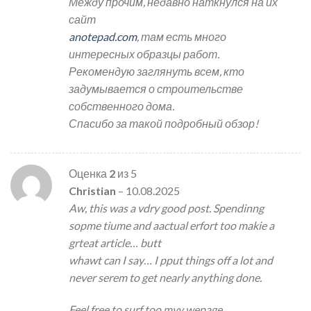
Между прочим, недавно наткнулся на их
сайт
anotepad.com
, там есть много
интересных образцы работ.
Рекомендую заглянуть всем, кто
задумывается о строительстве
собственного дома.
Спасибо за такой подробный обзор!
Оценка
2
из 5
Christian
–
10.08.2025
Aw, this was a vdry good post. Spendinng
sopme tiume and aactual erfort too makie a
grteat article… butt
whawt can I say… I pput things off a lot and
never serem to get nearly anything done.
Feel free to surf too myy wepage …