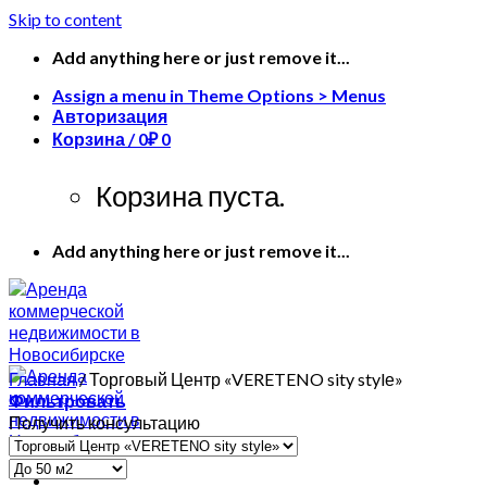
Skip to content
Add anything here or just remove it...
Assign a menu in Theme Options > Menus
Авторизация
Корзина /
0
₽
0
Корзина пуста.
Add anything here or just remove it...
Главная
/
Торговый Центр «VERETENO sity stylе»
Фильтровать
Получить консультацию