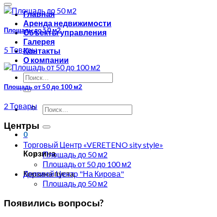
Главная
Аренда недвижимости
Площадь до 50 м2
Объекты управления
Галерея
5 Товары
Контакты
О компании
Площадь от 50 до 100 м2
2 Товары
Центры
0
Торговый Центр «VERETENO sity stylе»
Корзина
Площадь до 50 м2
Площадь от 50 до 100 м2
Корзина пуста.
Деловой Центр "На Кирова"
Площадь до 50 м2
Появились вопросы?