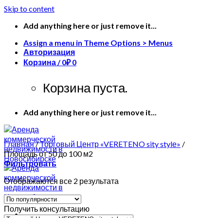
Skip to content
Add anything here or just remove it...
Assign a menu in Theme Options > Menus
Авторизация
Корзина /
0
₽
0
Корзина пуста.
Add anything here or just remove it...
Главная
/
Торговый Центр «VERETENO sity stylе»
/
Площадь от 50 до 100 м2
Фильтровать
Отображаются все 2 результата
Получить консультацию