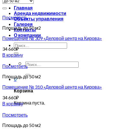
Главная
Аренда недвижимости
Посмотреть
Объекты управления
Галерея
Площадь до 50 м2
Контакты
О компании
Помещение № 309 «Деловой центр на Кирова»
34 660
₽
В корзину
Посмотреть
Площадь до 50 м2
0
Помещение № 310 «Деловой центр на Кирова»
Корзина
34 660
₽
Корзина пуста.
В корзину
Посмотреть
Площадь до 50 м2